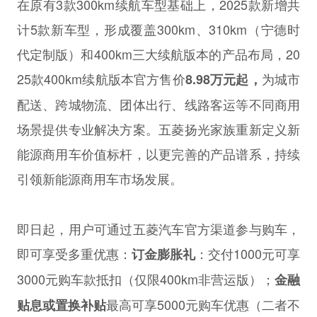
在原有3款300km续航车型基础上，2025款新增共
计5款新车型，形成覆盖300km、310km（宁德时
代定制版）和400km三大续航版本的产品布局，20
25款400km续航版本官方售价
为城市
8.98万元
起
，
配送、跨城物流、团体出行、线路客运等不同商用
场景提供专业解决方案。五菱扬光家族重新定义新
能源商用车价值标杆，以更完善的产品谱系，持续
引领新能源商用车市场发展。
即日起，用户可通过五菱汽车官方渠道参与购车，
即可享受多重优惠：
：交付1000元可享
订金膨胀礼
3000元购车款抵扣（仅限400km非营运版）；
金融
最高可享5000元购车优惠（二者不
贴息或置换补贴