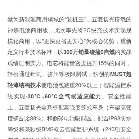
做为新能源商用领域的“装机王”，五菱扬光搭载的
神炼电池商用版，此次率先将2C快充技术实现规
模化商用，以"更快更省更安心"为核心优势，重新
定义行业技术标准，以
的实战
300万销量碰撞0自燃
成绩证明实力。电芯将能量密度提升15%的同时，
轻松通过针刺、挤压等极限测试；独创的
MUST超
使电池包减重20%以上；智能温控系
轻薄结构技术
统实现
。安全性能
-30℃~60℃全气候适应能力
上，五菱扬光全系标配高强度笼式车身（车架高强
度钢占比83%）和侧碰电池吸能区，配合IP68防水
等级和毫秒级BMS端云智能监护系统（240项安全