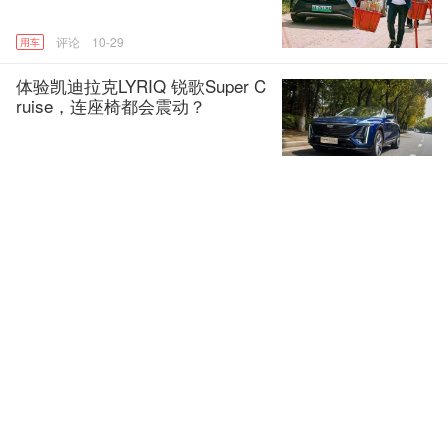
10-29
用车
体验凯迪拉克LYRIQ 锐歌Super C
ruise，连座椅都会震动？
4-10
用车
2023春节长途自驾指南，出发前
这几件事务必当心
1-17
用车
醒狮“少年” 守护山河守护家
11-02
用车