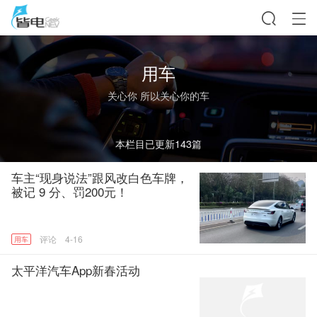
用车
关心你 所以关心你的车
本栏目已更新
143
篇
车主“现身说法”跟风改白色车牌，
被记 9 分、罚200元！
4-16
用车
太平洋汽车App新春活动