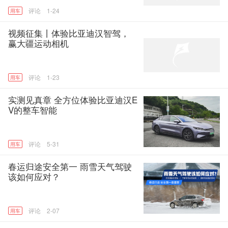
1-24
用车
视频征集丨体验比亚迪汉智驾，
赢大疆运动相机
1-23
用车
实测见真章 全方位体验比亚迪汉E
V的整车智能
5-31
用车
春运归途安全第一 雨雪天气驾驶
该如何应对？
2-07
用车