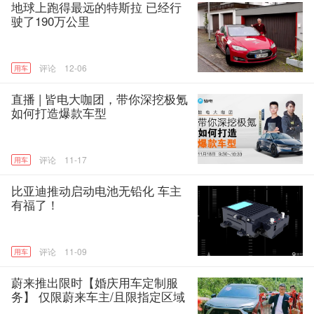
地球上跑得最远的特斯拉 已经行
驶了190万公里
12-06
用车
直播 | 皆电大咖团，带你深挖极氪
如何打造爆款车型
11-17
用车
比亚迪推动启动电池无铅化 车主
有福了！
11-09
用车
蔚来推出限时【婚庆用车定制服
务】 仅限蔚来车主/且限指定区域