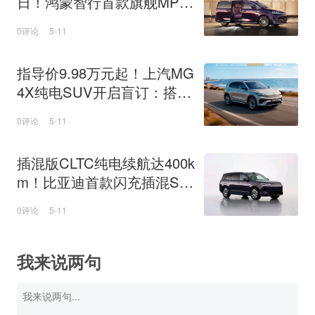
日！鸿蒙智行首款旗舰MPV
智界V9发布
0评论
5-11
指导价9.98万元起！上汽MG
4X纯电SUV开启盲订：搭载
半固态电池
0评论
5-11
插混版CLTC纯电续航达400k
m！比亚迪首款闪充插混SU
V海狮08申报
0评论
5-11
我来说两句