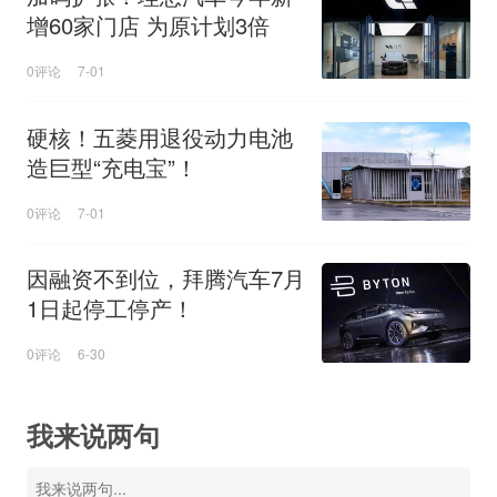
增60家门店 为原计划3倍
0评论
7-01
硬核！五菱用退役动力电池
造巨型“充电宝”！
0评论
7-01
因融资不到位，拜腾汽车7月
1日起停工停产！
0评论
6-30
我来说两句