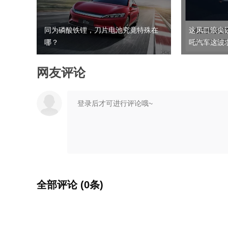
同为磷酸铁锂，刀片电池究竟特殊在
这风口浪尖
哪？
吒汽车这波
网友评论
全部评论 (0条)