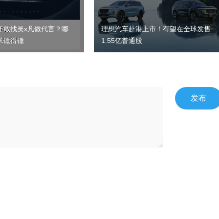
还敢找吴x凡做代言？哪
理想汽车赴港上市！有望在全球发售
求锤得锤
1.55亿普通股
发布