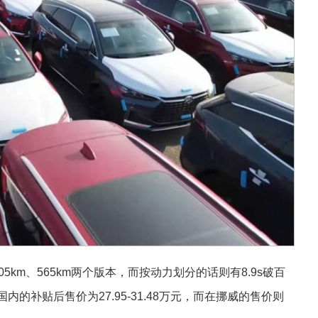
5km、565km两个版本，而按动力划分的话则有8.9s破百
内的补贴后售价为27.95-31.48万元，而在挪威的售价则