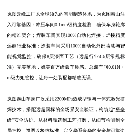
岚图云峰工厂以全球领先的智能制造体系，为岚图泰山注
入可靠基因：冲压车间
0.1mm级精度检测，确保车身轮廓
的精准契合；焊装车间实现100%自动化焊接，焊接精度
远超行业标准；涂装车间采用100%自动化外部喷漆与智
能视觉监控，确保8层漆面工艺（
远超行业
4-6层常规标
准）
完美落地，媲美百万级豪车质感。总装车间
0.01
N
・
m
级力矩管控，让每一处装配都精准无误。
岚图泰山车身广泛采用
2200MPa热成型钢与一体式激光拼
焊技术，搭配远超国标的全场景安全验证，构筑起“堡垒
级”安全防护。从材料甄选到工艺打磨，从细节检测到全
局把控，岚图以极致标准，定义华系豪华的安全与可靠边