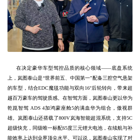
在决定豪华车型驾控品质的核心领域
——底盘系统
上，岚图泰山
是
“世界
前
五、中国第一
”配备三腔空气悬架
的车型
，
结合
EDC魔毯
功能
与双向
16°后轮转向，
带来超
越百万豪车的驾驶质感。在智驾方面，岚图泰山更以
华为
乾崑智驾
ADS 4
加鸿蒙座舱
5的满血华为组合，傲视群
雄。岚
图泰山还搭载了
800V岚海智能超混系统，支持5C
超级快充，同级唯一标配65度三元锂大电池
，
在续航与补
能效率上达到业界顶尖水平。
可以说，岚图泰山实现了对