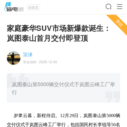
回首页
家庭豪华SUV市场新爆款诞生：
岚图泰山首月交付即登顶
宗泽
车企动向
·
2025-12-30
岚图泰山第5000辆交付仪式于岚图云峰工厂举
行
岁聿云暮，新程待启。
12月29日，岚图泰山第5000辆
交付仪式于岚图云峰工厂举行，包括
国民村长李锐等
50
名