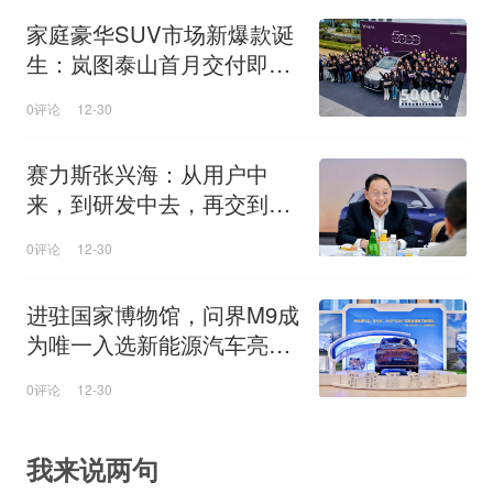
家庭豪华SUV市场新爆款诞
生：岚图泰山首月交付即登
顶
0评论
12-30
赛力斯张兴海：从用户中
来，到研发中去，再交到用
户手中
0评论
12-30
进驻国家博物馆，问界M9成
为唯一入选新能源汽车亮相
国家级展会
0评论
12-30
我来说两句