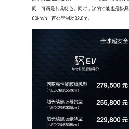
同，可谓是各具特色。同时，汉的性能也是极具话
80km/h、百公里制动32.8m。