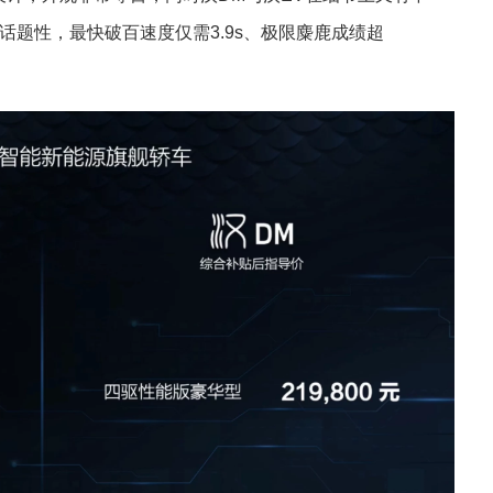
题性，最快破百速度仅需3.9s、极限麋鹿成绩超