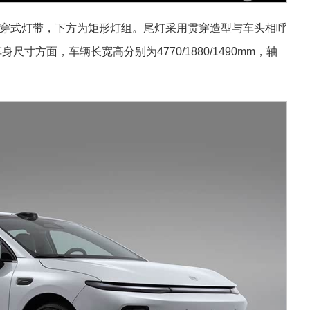
穿式灯带，下方为矩形灯组。尾灯采用贯穿造型与车头相呼
寸方面，车辆长宽高分别为4770/1880/1490mm，轴