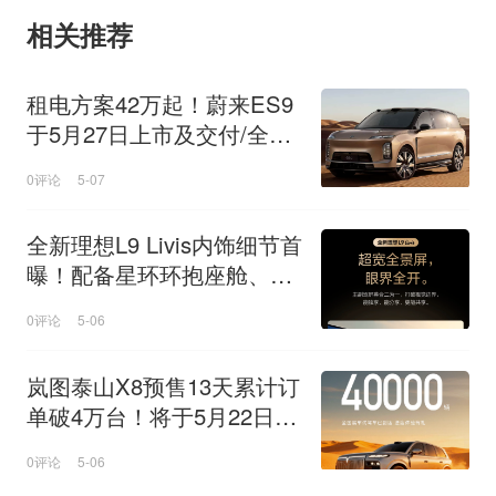
相关推荐
租电方案42万起！蔚来ES9
于5月27日上市及交付/全域9
00V架构
0评论
5-07
全新理想L9 Livis内饰细节首
曝！配备星环环抱座舱、超
宽全景屏等
0评论
5-06
岚图泰山X8预售13天累计订
单破4万台！将于5月22日上
市
0评论
5-06