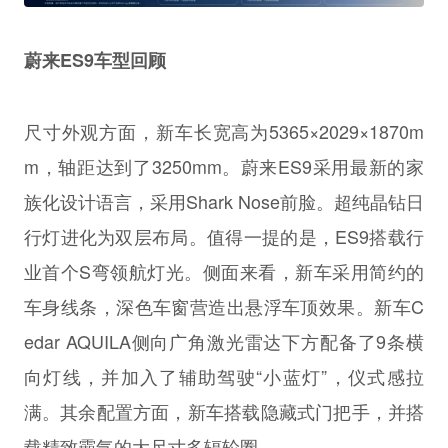
蔚来ES9车型回顾
尺寸外观方面，新车长宽高为5365×2029×1870m
m，轴距达到了3250mm。蔚来ES9采用最新的家
族化设计语言，采用Shark Nose前脸。超纯晶钻日
行灯进化为双层布局。值得一提的是，ES9搭载行
业首个S弯领航灯光。侧面来看，新车采用简约的
车身线条，深色车窗营造出悬浮车顶效果。新车C
edar AQUILA侧向广角激光雷达下方配备了9条横
向灯线，并加入了辅助驾驶“小蓝灯”，仪式感拉
满。其余配置方面，新车搭载隐藏式门把手，并搭
载精致霸气的大尺寸多辐轮圈。