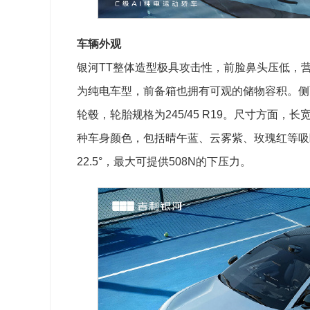
车辆外观
银河TT整体造型极具攻击性，前脸鼻头压低，
为纯电车型，前备箱也拥有可观的储物容积。侧
轮毂，轮胎规格为245/45 R19。尺寸方面，长宽高
种车身颜色，包括晴午蓝、云雾紫、玫瑰红等吸
22.5°，最大可提供508N的下压力。