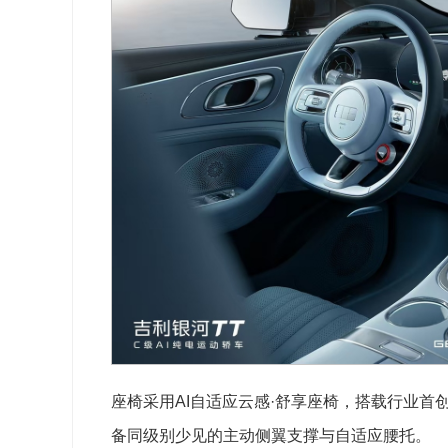
座椅采用AI自适应云感·舒享座椅，搭载行业首
备同级别少见的主动侧翼支撑与自适应腰托。