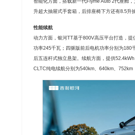
智能化方面，搭载新一代Flyme Auto 2代
升超大抽屉式手套箱，后排座椅下方还有8.5升抽屉
性能续航
动力方面，银河TT基于800V高压平台打造，
功率245千瓦；四驱版前后电机功率分别为180千
后五连杆式独立悬架。续航方面，提供52.4kWh、
CLTC纯电续航分别为540km、640km、752