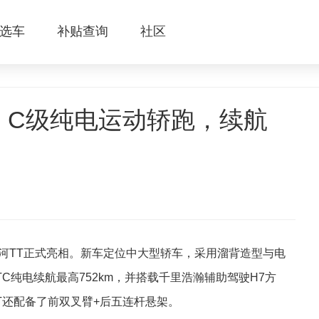
选车
补贴查询
社区
！C级纯电运动轿跑，续航
银河TT正式亮相。新车定位中大型轿车，采用溜背造型与电
TC纯电续航最高752km，并搭载千里浩瀚辅助驾驶H7方
T还配备了前双叉臂+后五连杆悬架。