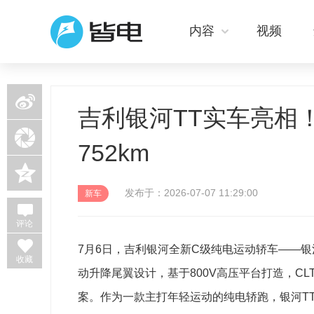
内容
视频
新浪微博
吉利银河TT实车亮相
微信
752km
QQ空间
发布于：2026-07-07 11:29:00
新车
评论
7月6日，吉利银河全新C级纯电运动轿车——
收藏
动升降尾翼设计，基于800V高压平台打造，CL
案。作为一款主打年轻运动的纯电轿跑，银河T